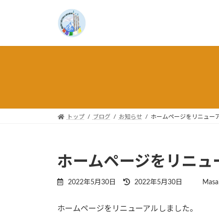
コ
ナ
ン
ビ
テ
ゲ
ン
ー
ツ
シ
へ
ョ
ス
ン
キ
に
ッ
移
プ
動
トップ
ブログ
お知らせ
ホームページをリニュー
ホームページをリニュ
最
2022年5月30日
2022年5月30日
Masa
終
更
ホームページをリニューアルしました。
新