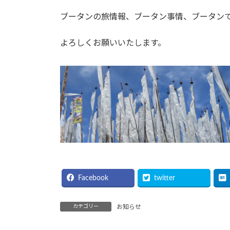
日
時
ブータンの旅情報、ブータン事情、ブータン
:
よろしくお願いいたします。
Facebook
twitter
カテゴリー
お知らせ